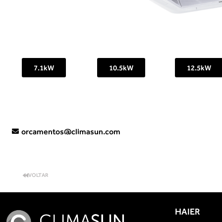
7.1kW
10.5kW
12.5kW
orcamentos@climasun.com
VOLTAR
HAIER