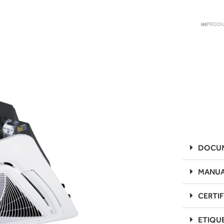
PRODU
DOCUM
MANUA
CERTI
ETIQU