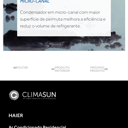
MICRO-CANAL
Condensador em micro-canal com maior
superfície de permuta melhora a eficiência e
reduz o volume de refrigerante.
VOLTAR
PRODUTO
PRÓXIMO
ANTERIOR
PRODUTO
HAIER
Ar Condicionado Residencial