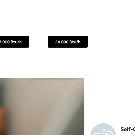
8.000 Btu/h
24.000 Btu/h
Self-