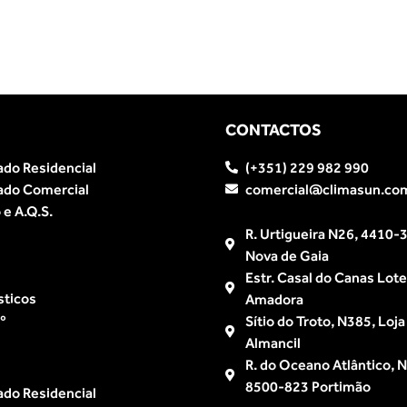
CONTACTOS
ado Residencial
(+351) 229 982 990
ado Comercial
comercial@climasun.co
e A.Q.S.
R. Urtigueira N26, 4410-3
Nova de Gaia
Estr. Casal do Canas Lot
sticos
Amadora
º
Sítio do Troto, N385, Loj
Almancil
R. do Oceano Atlântico, Nº
8500-823 Portimão
ado Residencial