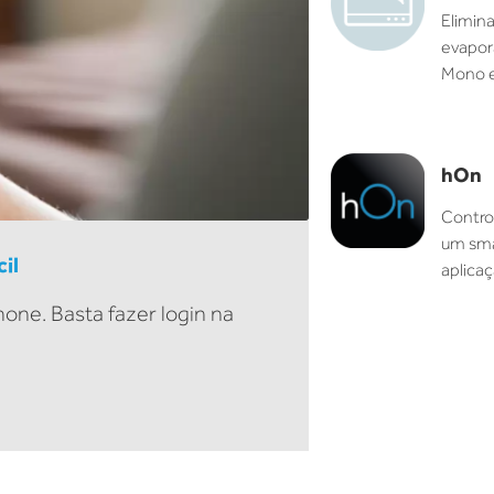
Elimin
evapor
Mono e
hOn
Contro
um sma
il
aplica
one. Basta fazer login na