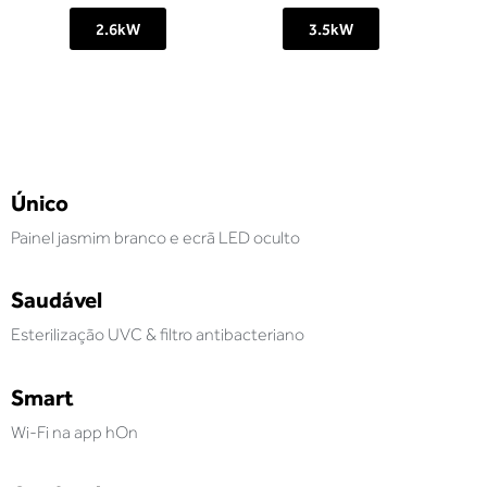
2.6kW
3.5kW
Único
Painel jasmim branco e ecrã LED oculto
Saudável
Esterilização UVC & filtro antibacteriano
Smart
Wi-Fi na app hOn