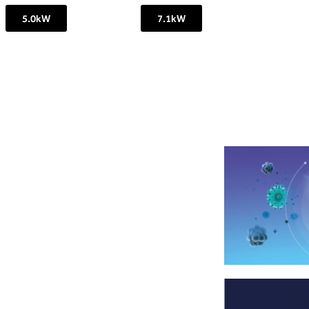
5.0kW
7.1kW