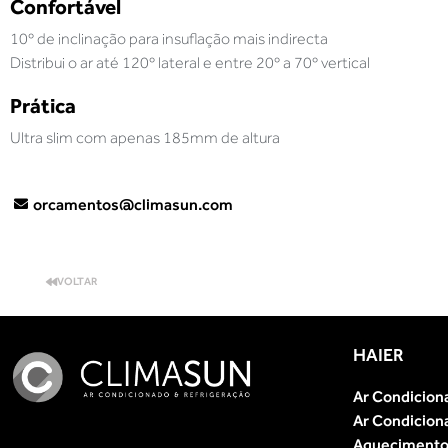
Confortável
10º de inclinação para insuflação mais indirecta
Distribui o ar até 120º lateral e entre 20º a 70º vertical
Prática
Ultra slim com apenas 185mm de altura
orcamentos@climasun.com
VOLTAR
HAIER
Ar Condicion
Ar Condicion
Aquecimento 