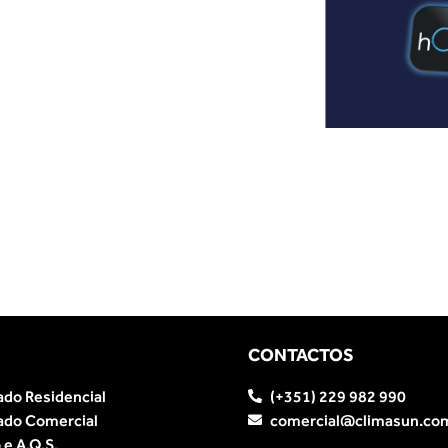
CONTACTOS
ado Residencial
(+351) 229 982 990
ado Comercial
comercial@climasun.co
e A.Q.S.