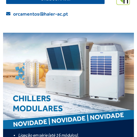
orcamentos@haier-ac.pt
Ligação em série (até 16 módulos).