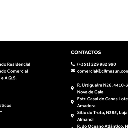
CONTACTOS
ado Residencial
(+351) 229 982 990
ado Comercial
comercial@climasun.co
e A.Q.S.
R. Urtigueira N26, 4410-3
Nova de Gaia
Estr. Casal do Canas Lot
sticos
Amadora
º
Sítio do Troto, N385, Loj
Almancil
R. do Oceano Atlântico, Nº