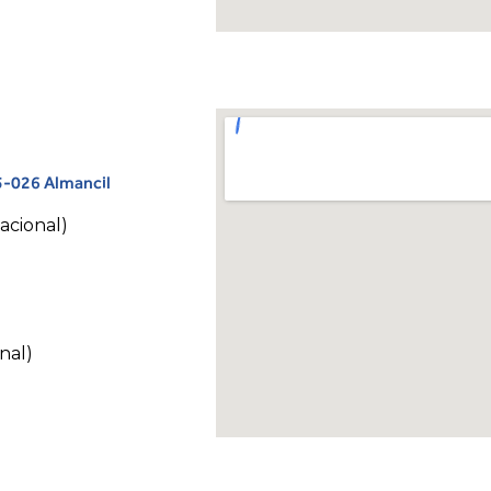
35-026 Almancil
acional)
nal)