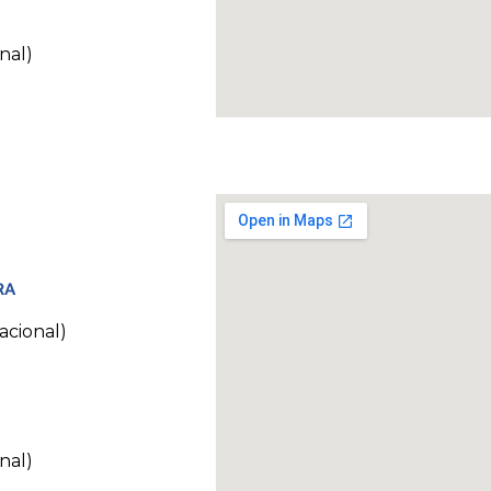
nal)
RA
acional)
nal)