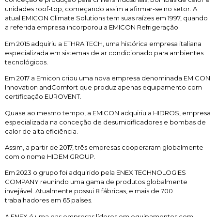
unidades roof-top, começando assim a afirmar-se no setor. A
atual
EMICON
Climate
Solutions
tem suas raízes em 1997, quando
a referida empresa incorporou a EMICON Refrigeração.
Em 2015 adquiriu a
ETHRA TECH
, uma histórica empresa italiana
especializada em sistemas de ar condicionado para ambientes
tecnológicos.
Em 2017 a Emicon criou uma nova empresa denominada
EMICON
Innovation
and
Com
fort
que produz apenas equipamento com
certificação EUROVENT.
Quase ao mesmo tempo, a EMICON adquiriu a
HIDROS
, empresa
especializada na conceção de desumidificadores e bombas de
calor de alta eficiência.
Assim, a partir de 2017, três empresas cooperaram globalmente
com o nome
HIDEM GROUP
.
Em 2023 o grupo foi adquirido pela
ENEX TECHNOLOGIES
COMPANY
reunindo uma gama de produtos globalmente
invejável. Atualmente possui 8 fábricas, e mais de 700
trabalhadores em 65 países.
A ENEX é uma das empresas líderes em equipamentos com