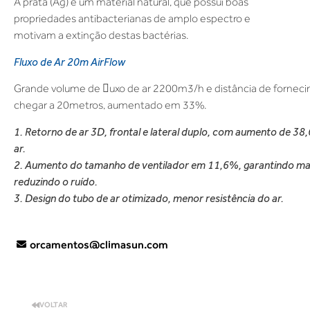
A prata (Ag) é um material natural, que possui boas
propriedades antibacterianas de amplo espectro e
motivam a extinção destas bactérias.
Fluxo de Ar 20m AirFlow
Grande volume de 􀄥uxo de ar 2200m3/h e distância de fornec
chegar a 20metros, aumentado em 33%.
1. Retorno de ar 3D, frontal e lateral duplo, com aumento de 38
ar.
2. Aumento do tamanho de ventilador em 11,6%, garantindo mai
reduzindo o ruído.
3. Design do tubo de ar otimizado, menor resistência do ar.
orcamentos@climasun.com
VOLTAR