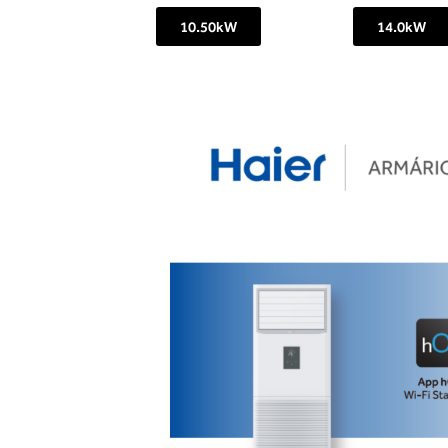
10.50kW
14.0kW