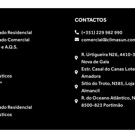
CONTACTOS
ado Residencial
(+351) 229 982 990
ado Comercial
comercial@climasun.co
e A.Q.S.
R. Urtigueira N26, 4410-3
Nova de Gaia
Estr. Casal do Canas Lot
sticos
Amadora
º
Sítio do Troto, N385, Loj
Almancil
R. do Oceano Atlântico, Nº
8500-823 Portimão
ado Residencial
sticos